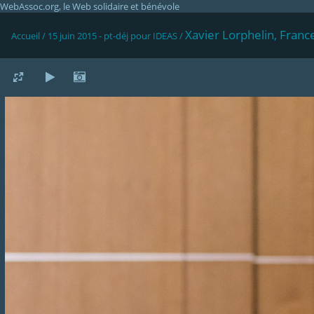
WebAssoc.org, le Web solidaire et bénévole
Xavier Lorphelin, France
Accueil
/
15 juin 2015 - pt-déj pour IDEAS
/