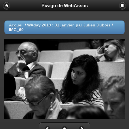
Piwigo de WebAssoc
Accueil
/
WAday 2019 : 31 janvier, par Julien Dubois
/
IMG_60