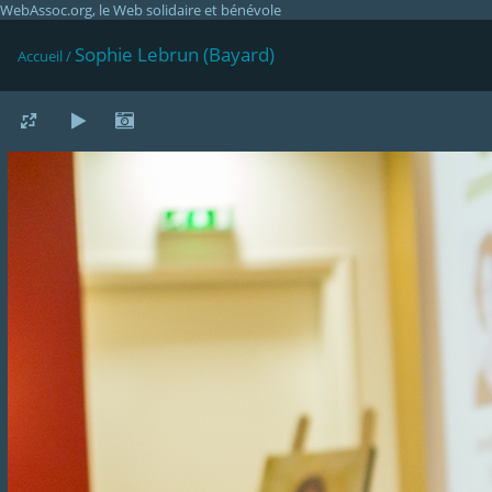
WebAssoc.org, le Web solidaire et bénévole
Sophie Lebrun (Bayard)
Accueil
/